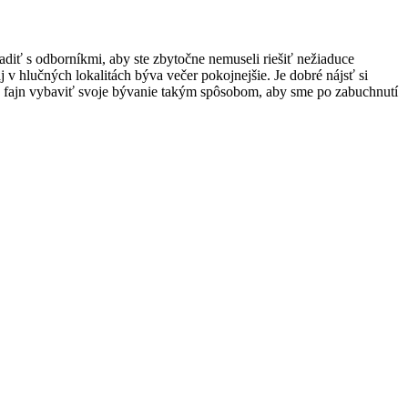
diť s odborníkmi, aby ste zbytočne nemuseli riešiť nežiaduce
aj v hlučných lokalitách býva večer pokojnejšie. Je dobré nájsť si
 je fajn vybaviť svoje bývanie takým spôsobom, aby sme po zabuchnutí