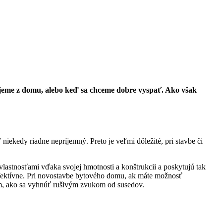
ujeme z domu, alebo keď sa chceme dobre vyspať. Ako však
iekedy riadne nepríjemný. Preto je veľmi dôležité, pri stavbe či
lastnosťami vďaka svojej hmotnosti a konštrukcii a poskytujú tak
 efektívne. Pri novostavbe bytového domu, ak máte možnosť
ením, ako sa vyhnúť rušivým zvukom od susedov.