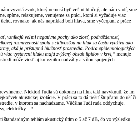
orý nám vyvolá zvuk, ktorý nemusí byť veľmi hlučný, ale nám vadí, sme
e, spíme, relaxujeme, venujeme sa práci, ktorá si vyžaduje viac
tichu, rovnako, ak nás napríklad bolí hlava, sme vyčerpaní z práce
ať, vznikajú veľmi negatívne pocity ako zlosť, podráždenosť,
ovej rozmrzenosti spolu s citlivosťou na hluk sa často využíva ako
 normy, aká je prístupná hlučnosť prostredia. Podľa epidemiologických
 sú viac vystavení hluku majú zvýšený obsah lipidov v krvi,“
menuje
stredí môže viesť aj ku vzniku nadváhy a s ňou spojených
nevyhneme. Niektorí ľudia sú dokonca na hluk takí navyknutí, že im
oľvek akustickej izolácie. V práci sa to dá riešiť štupľami do uší či
stredie, v ktorom sa nachádzame. Väčšina ľudí rada oddychuje,
usy, električky…?
i štandardným tehlám akustický útlm o 5 až 7 dB, čo vo výsledku