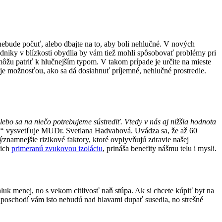
nebude počuť, alebo dbajte na to, aby boli nehlučné. V nových
dniky v blízkosti obydlia by vám tiež mohli spôsobovať problémy pri
ž môžu patriť k hlučnejším typom. V takom prípade je určite na mieste
 je možnosťou, ako sa dá dosiahnuť príjemné, nehlučné prostredie.
ebo sa na niečo potrebujeme sústrediť. Vtedy v nás aj nižšia hodnota
,“
vysvetľuje MUDr. Svetlana Hadvabová. Uvádza sa, že až 60
ýznamnejšie rizikové faktory, ktoré ovplyvňujú zdravie našej
cich
primeranú zvukovou izoláciu
, prináša benefity nášmu telu i mysli.
uk menej, no s vekom citlivosť naň stúpa. Ak si chcete kúpiť byt na
om poschodí vám isto nebudú nad hlavami dupať susedia, no strešné