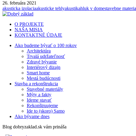
26. februára 2021
akusticka izolacia
akusticke tehly
akustika
hluk v dome
stavebne materia
O PROJEKTE
NAŠA MISIA
KONTAKTNÉ ÚDAJE
Ako budeme bývať o 100 rokov
Architektúra
Trvalá udržateľnosť
Zdravé bývanie
Interiérový dizajn
Smart home
Mestá budúcnosti
Stavba a rekonštrukcia
Stavebné materiály
Mýty a fakty
Ideme stavať
Rekonštruujeme
Ide to (skoro) Samo
Ako bývame dnes
Blog dobryzaklad.sk vám prináša