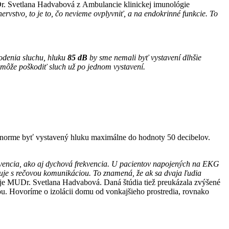
r. Svetlana Hadvabová z Ambulancie klinickej imunológie
vstvo, to je to, čo nevieme ovplyvniť, a na endokrinné funkcie. To
odenia sluchu, hluku
85 dB
by sme nemali byť vystavení dlhšie
môže poškodiť sluch už po jednom vystavení.
 v norme byť vystavený hluku maximálne do hodnoty 50 decibelov.
ekvencia, ako aj dychová frekvencia. U pacientov napojených na EKG
ruje s rečovou komunikáciou. To znamená, že ak sa dvaja ľudia
je MUDr. Svetlana Hadvabová. Daná štúdia tiež preukázala zvýšené
u. Hovoríme o izolácii domu od vonkajšieho prostredia, rovnako