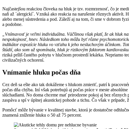
Najčastejšou reakciou človeka na hluk je tzv. rozmrzenosť, čo je med
naň až ´alergickí´. Vzniká ako reakcia na narušenie rôznych aktivít
alebo menej sústredenia a pod. Záleží aj na tom, či sme v dobrom fyz
a podobne.
„Vnímavosť je veľmi individuálna. Väčšinou však platí, že ak hluk na
nespokojnosť, hnev. Následkom toho môžu byť rôzne psychomotorické p
indikátor expozície hluku vo vzťahu k jeho nesluchovým účinkom. Toto 
štúdií, ako som už spomínala, hluk je rizikovým faktorom kardiovaskulá
riziká príliš častého pobytu v hlučnom prostredí lekárka. Nepriamo
civilizačných ochorení.
Vnímanie hluku počas dňa
Cez deň sa ešte ako tak dokážeme s hlukom zmieriť, patrí k pracovné
počas dňa chýba. Iní však potrebujú aj počas práce v meste absolútne 
slúchadlami. No doma chceme mať prirodzene pokoj aj bez rôznych po
zaspáva a spí v úplnej akustickej pohode a tichu. Čo však v prípade
Pomôcť môže bývanie v kvalitnej stavbe, ktorá je dostatočne odhlučn
znamená zníženie hluku o 50 až 75 percent.