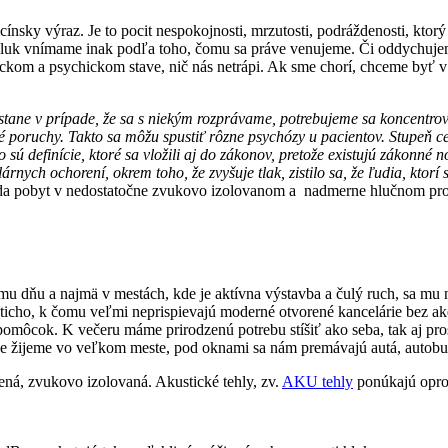
icínsky výraz. Je to pocit nespokojnosti, mrzutosti, podráždenosti, kt
. Hluk vnímame inak podľa toho, čomu sa práve venujeme. Či oddychujem
ickom a psychickom stave, nič nás netrápi. Ak sme chorí, chceme byť v 
stane v prípade, že sa s niekým rozprávame, potrebujeme sa koncentrov
oruchy. Takto sa môžu spustiť rôzne psychózy u pacientov. Stupeň celk
sú definície, ktoré sa vložili aj do zákonov, pretože existujú zákonné
rnych ochorení, okrem toho, že zvyšuje tlak, zistilo sa, že ľudia, ktorí
 teda pobyt v nedostatočne zvukovo izolovanom a nadmerne hlučnom pro
mu dňu a najmä v mestách, kde je aktívna výstavba a čulý ruch, sa mu 
ticho, k čomu veľmi neprispievajú moderné otvorené kancelárie bez akejk
môcok. K večeru máme prirodzenú potrebu stíšiť ako seba, tak aj pro
, že žijeme vo veľkom meste, pod oknami sa nám premávajú autá, autob
ená, zvukovo izolovaná. Akustické tehly, zv.
AKU tehly
ponúkajú oprot