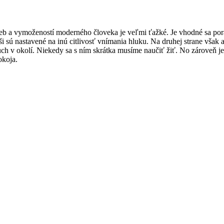
eb a vymožeností moderného človeka je veľmi ťažké. Je vhodné sa pora
uši sú nastavené na inú citlivosť vnímania hluku. Na druhej strane však 
 ruch v okolí. Niekedy sa s ním skrátka musíme naučiť žiť. No zároveň
okoja.