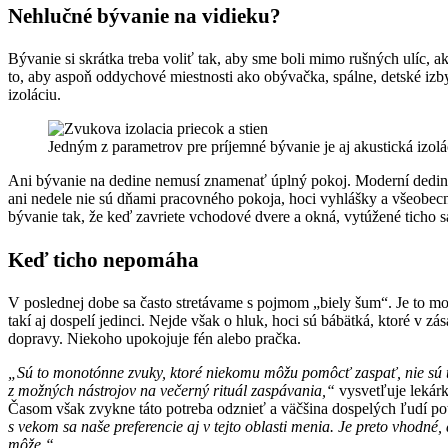
Nehlučné bývanie na vidieku?
Bývanie si skrátka treba voliť tak, aby sme boli mimo rušných ulíc, a
to, aby aspoň oddychové miestnosti ako obývačka, spálne, detské izby
izoláciu.
Jedným z parametrov pre príjemné bývanie je aj akustická izolá
Ani bývanie na dedine nemusí znamenať úplný pokoj. Moderní dedinčan
ani nedele nie sú dňami pracovného pokoja, hoci vyhlášky a všeobecn
bývanie tak, že keď zavriete vchodové dvere a okná, vytúžené ticho s
Keď ticho nepomáha
V poslednej dobe sa často stretávame s pojmom „biely šum“. Je to mo
takí aj dospelí jedinci. Nejde však o hluk, hoci sú bábätká, ktoré 
dopravy. Niekoho upokojuje fén alebo pračka.
„Sú to monotónne zvuky, ktoré niekomu môžu pomôcť zaspať, nie sú ta
z možných nástrojov na večerný rituál zaspávania,“
vysvetľuje lekár
Časom však zvykne táto potreba odznieť a väčšina dospelých ľudí pot
s vekom sa naše preferencie aj v tejto oblasti menia. Je preto vhodné
môže.“