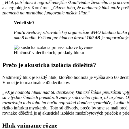
„Hluk patrí dnes k najrozšírenejším škodlivinám životného a pracovn
a alergiológie v Komárne.
„Okrem toho, že nadmerný hluk môže poškodi
znamená na normálne fungovanie našich žliaz.“
Vedeli ste?
Podľa Svetovej zdravotníckej organizácie WHO hladina hluku
ako 8 hodín. Pričom pre hluk na úrovni
100 dB
je odporúčaný
Hlučnosť v decibeloch, príklady hluku
Prečo je akustická izolácia dôležitá?
Nadmerný hluk je každý hluk, ktorého hodnota je vyššia ako 60 deci
V noci je to maximálne 45 decibelov.
„Ak je hodnota hluku nad 60 decibelov, klinické štúdie preukázali v
sa v týchto štúdiách preukázali zmeny srdcového rytmu, až arytmie. 
rozprávajú a do toho im hučia napríklad domáce spotrebiče, kvalita t
riziko infarktu myokardu. Toto sú dôvody, prečo by sme sa mali pre
rovnako dôležitá je aj akustická izolácia medzibytových priečok a pr
Hluk vnímame rôzne