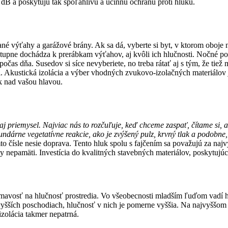
dB a poskytujú tak spoľahlivú a účinnú ochranu proti hluku.
né výťahy a garážové brány. Ak sa dá, vyberte si byt, v ktorom oboje 
stupne dochádza k prerábkam výťahov, aj kvôli ich hlučnosti. Nočné po
počas dňa. Susedov si síce nevyberiete, no treba rátať aj s tým, že tie
mi. Akustická izolácia a výber vhodných zvukovo-izolačných materiálov
k nad vašou hlavou.
 priemysel. Najviac nás to rozčuľuje, keď chceme zaspať, čítame si, al
undárne vegetatívne reakcie, ako je zvýšený pulz, krvný tlak a podobne
o čísle nesie doprava. Tento hluk spolu s fajčením sa považujú za najv
y nepamäti. Investícia do kvalitných stavebných materiálov, poskytujú
ímavosť na hlučnosť prostredia. Vo všeobecnosti mladším ľuďom vadí hl
 na vyšších poschodiach, hlučnosť v nich je pomerne vyššia. Na najvyšš
zolácia takmer nepatrná.