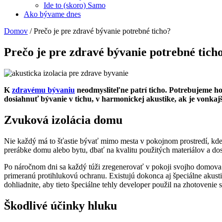
Ide to (skoro) Samo
Ako bývame dnes
Domov
/
Prečo je pre zdravé bývanie potrebné ticho?
Prečo je pre zdravé bývanie potrebné tich
K
zdravému bývaniu
neodmysliteľne patrí ticho. Potrebujeme h
dosiahnuť bývanie v tichu, v harmonickej akustike, ak je vonkaj
Zvuková izolácia domu
Nie každý má to šťastie bývať mimo mesta v pokojnom prostredí, kde h
prerábke domu alebo bytu, dbať na kvalitu použitých materiálov a do
Po náročnom dni sa každý túži zregenerovať v pokoji svojho domova.
primeranú protihlukovú ochranu. Existujú dokonca aj špeciálne akust
dohliadnite, aby tieto špeciálne tehly developer použil na zhotoveni
Škodlivé účinky hluku