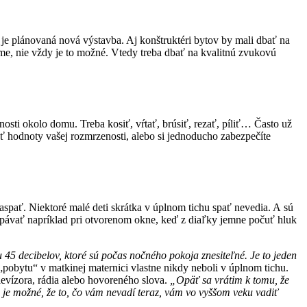
e je plánovaná nová výstavba. Aj konštruktéri bytov by mali dbať na
jme, nie vždy je to možné. Vtedy treba dbať na kvalitnú zvukovú
sti okolo domu. Treba kosiť, vŕtať, brúsiť, rezať, píliť… Často už
ť hodnoty vašej rozmrzenosti, alebo si jednoducho zabezpečíte
spať. Niektoré malé deti skrátka v úplnom tichu spať nevedia. A sú
aspávať napríklad pri otvorenom okne, keď z diaľky jemne počuť hluk
45 decibelov, ktoré sú počas nočného pokoja znesiteľné. Je to jeden
„pobytu“ v matkinej maternici vlastne nikdy neboli v úplnom tichu.
levízora, rádia alebo hovoreného slova.
„Opäť sa vrátim k tomu, že
u, je možné, že to, čo vám nevadí teraz, vám vo vyššom veku vadiť