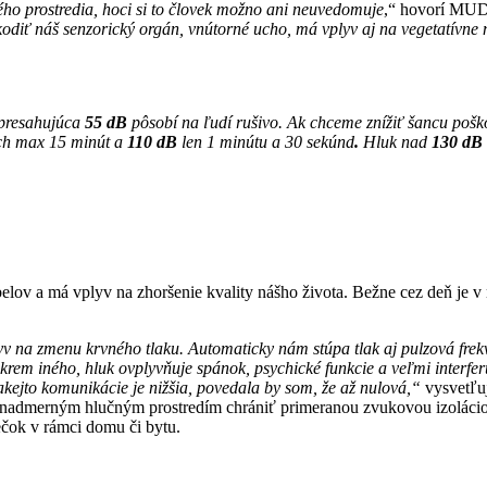
ého prostredia, hoci si to človek možno ani neuvedomuje
,“ hovorí MUD
ť náš senzorický orgán, vnútorné ucho, má vplyv aj na vegetatívne ner
 presahujúca
55 dB
pôsobí na ľudí rušivo. Ak chceme znížiť šancu pošk
ch max 15 minút a
110 dB
len 1 minútu a 30 sekúnd
.
Hluk nad
130 dB
belov a má vplyv na zhoršenie kvality nášho života. Bežne cez deň je
plyv na zmenu krvného tlaku. Automaticky nám stúpa tlak aj pulzová fr
Okrem iného, hluk ovplyvňuje spánok, psychické funkcie a veľmi interfe
akejto komunikácie je nižšia, povedala by som, že až nulová,“
vysvetľu
d nadmerným hlučným prostredím chrániť primeranou zvukovou izolácio
iečok v rámci domu či bytu.