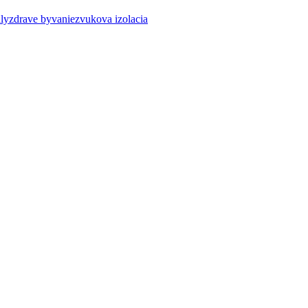
ly
zdrave byvanie
zvukova izolacia