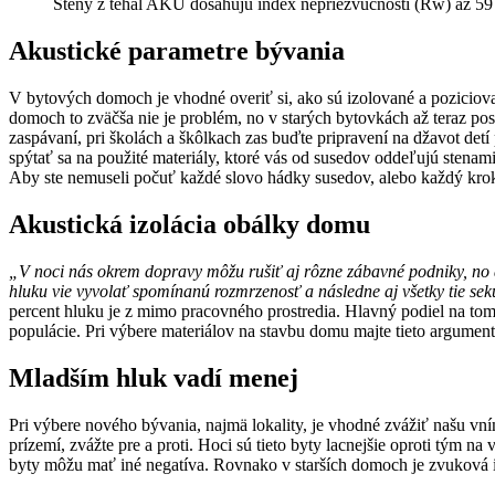
Steny z tehál AKU dosahujú index nepriezvučnosti (Rw) až 59 
Akustické parametre bývania
V bytových domoch je vhodné overiť si, ako sú izolované a poziciova
domoch to zväčša nie je problém, no v starých bytovkách až teraz po
zaspávaní, pri školách a škôlkach zas buďte pripravení na džavot detí 
spýtať sa na použité materiály, ktoré vás od susedov oddeľujú stena
Aby ste nemuseli počuť každé slovo hádky susedov, alebo každý kro
Akustická izolácia obálky domu
„V noci nás okrem dopravy môžu rušiť aj rôzne zábavné podniky, no aj
hluku vie vyvolať spomínanú rozmrzenosť a následne aj všetky tie sek
percent hluku je z mimo pracovného prostredia. Hlavný podiel na tomt
populácie. Pri výbere materiálov na stavbu domu majte tieto argument
Mladším hluk vadí menej
Pri výbere nového bývania, najmä lokality, je vhodné zvážiť našu vn
prízemí, zvážte pre a proti. Hoci sú tieto byty lacnejšie oproti tým
byty môžu mať iné negatíva. Rovnako v starších domoch je zvuková i