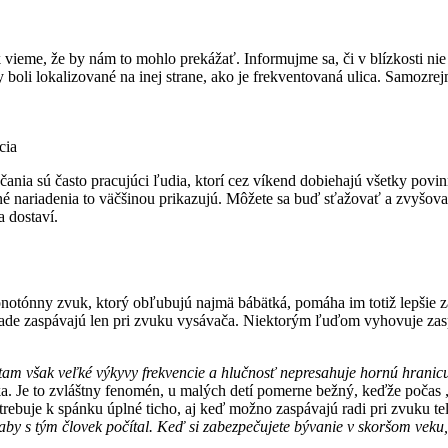
k vieme, že by nám to mohlo prekážať. Informujme sa, či v blízkosti ni
 boli lokalizované na inej strane, ako je frekventovaná ulica. Samozre
cia
ia sú často pracujúci ľudia, ktorí cez víkend dobiehajú všetky povinno
é nariadenia to väčšinou prikazujú. Môžete sa buď sťažovať a zvyšova
a dostaví.
notónny zvuk, ktorý obľubujú najmä bábätká, pomáha im totiž lepšie za
v zásade zaspávajú len pri zvuku vysávača. Niektorým ľuďom vyhovuje z
m však veľké výkyvy frekvencie a hlučnosť nepresahuje hornú hranicu 
ka. Je to zvláštny fenomén, u malých detí pomerne bežný, keďže počas 
rebuje k spánku úplné ticho, aj keď možno zaspávajú radi pri zvuku te
, aby s tým človek počítal. Keď si zabezpečujete bývanie v skoršom vek