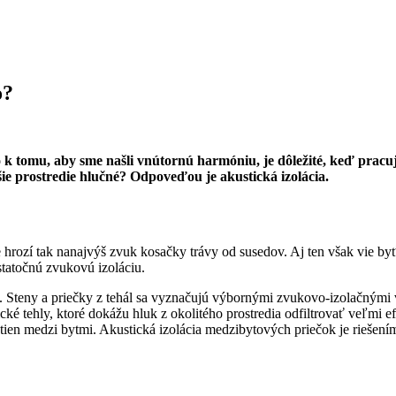
o?
o k tomu, aby sme našli vnútornú harmóniu, je dôležité, keď prac
šie prostredie hlučné? Odpoveďou je akustická izolácia.
rozí tak nanajvýš zvuk kosačky trávy od susedov. Aj ten však vie byť n
statočnú zvukovú izoláciu.
 Steny a priečky z tehál sa vyznačujú výbornými zvukovo-izolačnými v
ické tehly, ktoré dokážu hluk z okolitého prostredia odfiltrovať veľmi
e stien medzi bytmi. Akustická izolácia medzibytových priečok je rieš