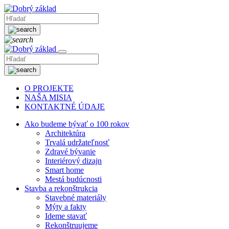
O PROJEKTE
NAŠA MISIA
KONTAKTNÉ ÚDAJE
Ako budeme bývať o 100 rokov
Architektúra
Trvalá udržateľnosť
Zdravé bývanie
Interiérový dizajn
Smart home
Mestá budúcnosti
Stavba a rekonštrukcia
Stavebné materiály
Mýty a fakty
Ideme stavať
Rekonštruujeme