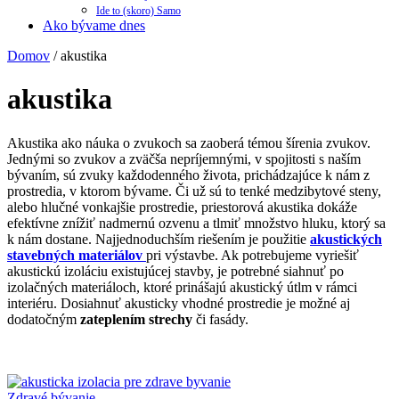
Ide to (skoro) Samo
Ako bývame dnes
Domov
/
akustika
akustika
Akustika ako náuka o zvukoch sa zaoberá témou šírenia zvukov.
Jednými so zvukov a zväčša nepríjemnými, v spojitosti s naším
bývaním, sú zvuky každodenného života, prichádzajúce k nám z
prostredia, v ktorom bývame. Či už sú to tenké medzibytové steny,
alebo hlučné vonkajšie prostredie, priestorová akustika dokáže
efektívne znížiť nadmernú ozvenu a tlmiť množstvo hluku, ktorý sa
k nám dostane. Najjednoduchším riešením je použitie
akustických
stavebných materiálov
pri výstavbe. Ak potrebujeme vyriešiť
akustickú izoláciu existujúcej stavby, je potrebné siahnuť po
izolačných materiáloch, ktoré prinášajú akustický útlm v rámci
interiéru. Dosiahnuť akusticky vhodné prostredie je možné aj
dodatočným
zateplením strechy
či fasády.
Zdravé bývanie