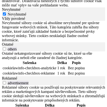
deaktivovať. Deaktivácia niektorých z týchto súborov cookie však
môže mať vplyv na vaše prehliadanie webu.
Nevyhnutné
Nevyhnutné
Vždy povolené
Nevyhnutné súbory cookie sú absolútne nevyhnutné pre správne
fungovanie webových stránok. Táto kategória zahŕňa iba súbory
cookie, ktoré zaisťujú základné funkcie a bezpečnostné prvky
webovej stránky. Tieto cookies neukladajú žiadne osobné
informácie.
Ostatné
others
Ostatné nekategorizované súbory cookie sú tie, ktoré sa ešte
analyzujú a neboli ešte zaradené do žiadnej kategórie.
Sušenka
Délka
Popis
cookielawinfo-checkbox-analyticke
1 rok
Bez popisu
cookielawinfo-checkbox-reklamne
1 rok
Bez popisu
Reklamné
advertisement
Reklamné súbory cookie sa používajú na poskytovanie relevantných
reklám a marketingových kampaní návštevníkom. Tieto súbory
cookie sledujú návštevníkov na webových stránkach a zhromažďujú
informácie na poskytovanie prispôsobených reklám.
Sušenka
Délka
Popis