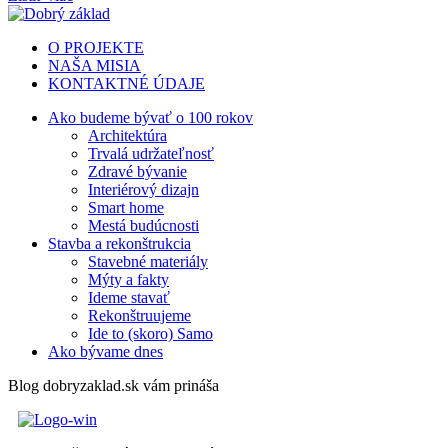
O PROJEKTE
NAŠA MISIA
KONTAKTNÉ ÚDAJE
Ako budeme bývať o 100 rokov
Architektúra
Trvalá udržateľnosť
Zdravé bývanie
Interiérový dizajn
Smart home
Mestá budúcnosti
Stavba a rekonštrukcia
Stavebné materiály
Mýty a fakty
Ideme stavať
Rekonštruujeme
Ide to (skoro) Samo
Ako bývame dnes
Blog dobryzaklad.sk vám prináša