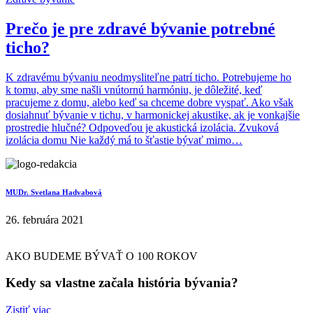
Prečo je pre zdravé bývanie potrebné
ticho?
K zdravému bývaniu neodmysliteľne patrí ticho. Potrebujeme ho
k tomu, aby sme našli vnútornú harmóniu, je dôležité, keď
pracujeme z domu, alebo keď sa chceme dobre vyspať. Ako však
dosiahnuť bývanie v tichu, v harmonickej akustike, ak je vonkajšie
prostredie hlučné? Odpoveďou je akustická izolácia. Zvuková
izolácia domu Nie každý má to šťastie bývať mimo…
MUDr. Svetlana Hadvabová
26. februára 2021
AKO BUDEME BÝVAŤ O 100 ROKOV
Kedy sa vlastne začala história bývania?
Zistiť viac