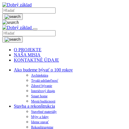
O PROJEKTE
NAŠA MISIA
KONTAKTNÉ ÚDAJE
Ako budeme bývať o 100 rokov
Architektúra
Trvalá udržateľnosť
Zdravé bývanie
Interiérový dizajn
Smart home
Mestá budúcnosti
Stavba a rekonštrukcia
Stavebné materiály
Mýty a fakty
Ideme stavať
Rekonštruujeme