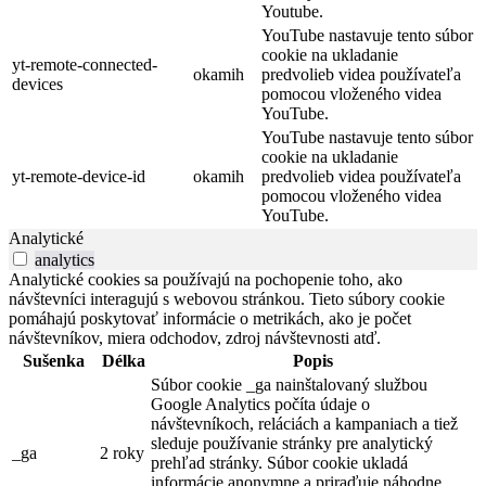
Youtube.
YouTube nastavuje tento súbor
cookie na ukladanie
yt-remote-connected-
okamih
predvolieb videa používateľa
devices
pomocou vloženého videa
YouTube.
YouTube nastavuje tento súbor
cookie na ukladanie
yt-remote-device-id
okamih
predvolieb videa používateľa
pomocou vloženého videa
YouTube.
Analytické
analytics
Analytické cookies sa používajú na pochopenie toho, ako
návštevníci interagujú s webovou stránkou. Tieto súbory cookie
pomáhajú poskytovať informácie o metrikách, ako je počet
návštevníkov, miera odchodov, zdroj návštevnosti atď.
Sušenka
Délka
Popis
Súbor cookie _ga nainštalovaný službou
Google Analytics počíta údaje o
návštevníkoch, reláciách a kampaniach a tiež
sleduje používanie stránky pre analytický
_ga
2 roky
prehľad stránky. Súbor cookie ukladá
informácie anonymne a priraďuje náhodne