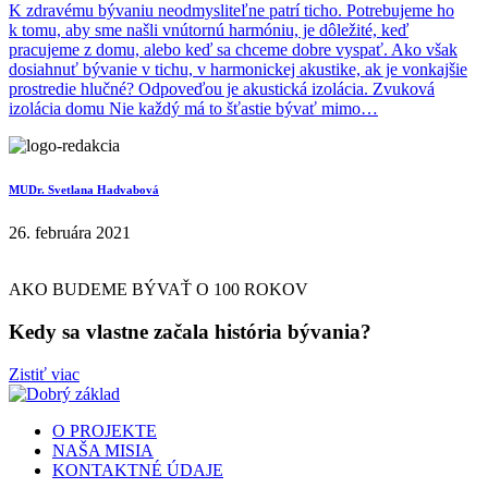
K zdravému bývaniu neodmysliteľne patrí ticho. Potrebujeme ho
k tomu, aby sme našli vnútornú harmóniu, je dôležité, keď
pracujeme z domu, alebo keď sa chceme dobre vyspať. Ako však
dosiahnuť bývanie v tichu, v harmonickej akustike, ak je vonkajšie
prostredie hlučné? Odpoveďou je akustická izolácia. Zvuková
izolácia domu Nie každý má to šťastie bývať mimo…
MUDr. Svetlana Hadvabová
26. februára 2021
AKO BUDEME BÝVAŤ O 100 ROKOV
Kedy sa vlastne začala história bývania?
Zistiť viac
O PROJEKTE
NAŠA MISIA
KONTAKTNÉ ÚDAJE