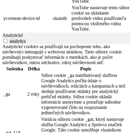
YouTube.
YouTube nastavuje tento súbor
cookie na ukladanie
yt-remote-device-id
okamih
predvolieb videa používateľa
pomocou vloženého videa
YouTube.
Analytické
analytics
Analytické cookies sa používajú na pochopenie toho, ako
návštevníci interagujú s webovou stránkou. Tieto súbory cookie
pomáhajú poskytovať informácie o metrikách, ako je počet
návštevníkov, miera odchodov, zdroj návštevnosti atď.
Sušenka
Délka
Popis
Súbor cookie _ga nainštalovaný službou
Google Analytics počíta údaje o
návštevníkoch, reláciách a kampaniach a tiež
sleduje používanie stránky pre analytický
_ga
2 roky
prehľad stránky. Súbor cookie ukladá
informácie anonymne a priraďuje náhodne
vygenerované číslo na rozpoznanie
jedinečných návštevníkov.
Variácia súboru cookie _gat, ktorý nastavuje
služba Google Analytics a Správca značiek
Google. Táto cookie umožňuje vlastníkom
_gat_UA-