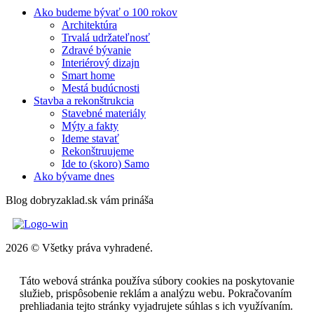
Ako budeme bývať o 100 rokov
Architektúra
Trvalá udržateľnosť
Zdravé bývanie
Interiérový dizajn
Smart home
Mestá budúcnosti
Stavba a rekonštrukcia
Stavebné materiály
Mýty a fakty
Ideme stavať
Rekonštruujeme
Ide to (skoro) Samo
Ako bývame dnes
Blog dobryzaklad.sk vám prináša
2026 © Všetky práva vyhradené.
Táto webová stránka používa súbory cookies na poskytovanie
služieb, prispôsobenie reklám a analýzu webu. Pokračovaním
prehliadania tejto stránky vyjadrujete súhlas s ich využívaním.