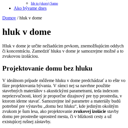
Ide to (skoro) Samo
Ako bývame dnes
Domov
/
hluk v dome
hluk v dome
Hluk v dome je určite nežiadúcim prvkom, znemožňujúcim oddych
či koncentráciu. Zamedziť hluku v dome je samozrejme možné a to
zvukovou izoláciou.
Projektovanie domu bez hluku
V ideálnom prípade môžeme hluku v dome predchádzať a to ešte vo
fáze projektovania bývania. V rámci nej sa navrhne použitie
stavebných materiálov s akustickými parametrami, teda indexom
nepriezvučnosti, ktorý je proporčne dizajnový pre typ prostredia, v
ktorom ideme stavať. Samozrejme iné parametre a materiály budú
potrebné pre výstavbu „domu bez hluku“, kde jediným okolitým
zvukom je šum lesa, ako projektovanie
zvukovej izolácie
stavby
domu pre prostredie uprostred mesta, či v blízkosti cesty a už
existujúcej rušnej zástavby.