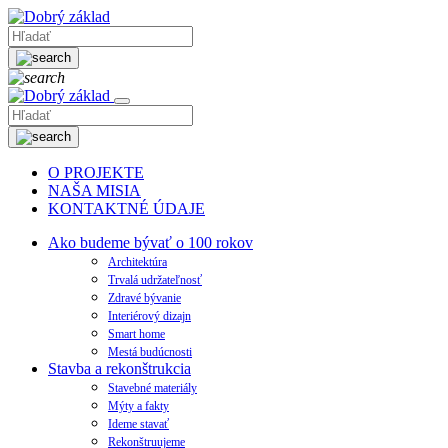
O PROJEKTE
NAŠA MISIA
KONTAKTNÉ ÚDAJE
Ako budeme bývať o 100 rokov
Architektúra
Trvalá udržateľnosť
Zdravé bývanie
Interiérový dizajn
Smart home
Mestá budúcnosti
Stavba a rekonštrukcia
Stavebné materiály
Mýty a fakty
Ideme stavať
Rekonštruujeme