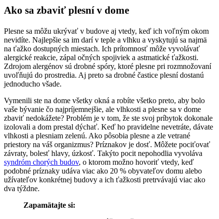
Ako sa zbaviť plesní v dome
Plesne sa môžu ukrývať v budove aj vtedy, keď ich voľným okom
nevidíte. Najlepšie sa im darí v teple a vlhku a vyskytujú sa najmä
na ťažko dostupných miestach. Ich prítomnosť môže vyvolávať
alergické reakcie, zápal očných spojiviek a astmatické ťažkosti.
Zdrojom alergénov sú drobné spóry, ktoré plesne pri rozmnožovaní
uvoľňujú do prostredia. Aj preto sa drobné častice plesní dostanú
jednoducho všade.
Vymenili ste na dome všetky okná a robíte všetko preto, aby bolo
vaše bývanie čo najpríjemnejšie, ale vlhkosti a plesne sa v dome
zbaviť nedokážete? Problém je v tom, že ste svoj príbytok dokonale
izolovali a dom prestal dýchať. Keď ho pravidelne nevetráte, dávate
vlhkosti a plesniam zelenú. Ako pôsobia plesne a zle vetrané
priestory na váš organizmus? Príznakov je dosť. Môžete pociťovať
závraty, bolesť hlavy, úzkosť. Takýto pocit nepohodlia vyvoláva
syndróm chorých budov
, o ktorom možno hovoriť vtedy, keď
podobné príznaky udáva viac ako 20 % obyvateľov domu alebo
užívateľov konkrétnej budovy a ich ťažkosti pretrvávajú viac ako
dva týždne.
Zapamätajte si: