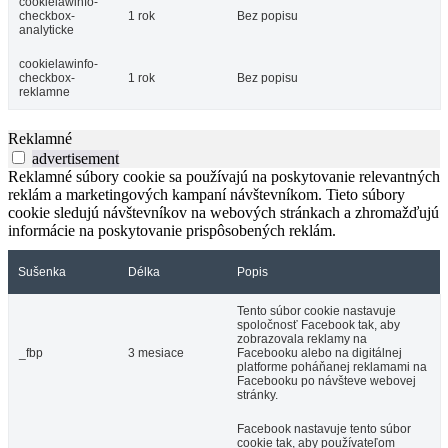
cookielawinfo-
checkbox-
1 rok
Bez popisu
analyticke
cookielawinfo-
checkbox-
1 rok
Bez popisu
reklamne
Reklamné
advertisement
Reklamné súbory cookie sa používajú na poskytovanie relevantných
reklám a marketingových kampaní návštevníkom. Tieto súbory
cookie sledujú návštevníkov na webových stránkach a zhromažďujú
informácie na poskytovanie prispôsobených reklám.
Sušenka
Délka
Popis
Tento súbor cookie nastavuje
spoločnosť Facebook tak, aby
zobrazovala reklamy na
_fbp
3 mesiace
Facebooku alebo na digitálnej
platforme poháňanej reklamami na
Facebooku po návšteve webovej
stránky.
Facebook nastavuje tento súbor
cookie tak, aby používateľom