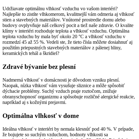
Udržiavate optimálnu vlhkosť vzduchu vo vašom interiéri?
Najlepšie to zistíte vlhkomerom, kvalitnejší vám odmeria aj vlhkosť
stien a stavebných materiálov. Vnútorné prostredie domu alebo
budovy ovplyvňuje náš celkový pocit a tiež naše zdravie. O kvalite
klímy v interiéri rozhoduje teplota a vlhkosť vzduchu. Optimálna
teplota vzduchu by mala byť okolo 20 °C a vlhkosť vzduchu v
rozmedzí 45 až 55 %. Vedeli ste, že tieto čísla môžete dosiahnuť aj
použitím priepustných stavebných materiálov z pálenej hliny,
keramických tehál a škridiel?
Zdravé bývanie bez plesní
Nadmerná vlhkosť v domácnosti je dôvodom vzniku plesní.
Naopak, nízka vlhkosť vám vysušuje sliznice a môže spôsobiť
dýchacie problémy. Suchý vzduch praje roztočom, znižuje
obranyschopnosť organizmu a spôsobuje rozličné alergické reakcie,
napríklad aj s kožnými prejavmi.
Optimálna vlhkosť v dome
Ideálna vlhkosť v interiéri by nemala klesnúť pod 40 %. V prípade,
že bojujete so suchým vzduchom, hodnoty vlhkosti sa