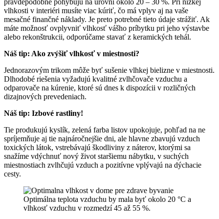
pravdepodobne pohybujú na úrovni okolo 20 – 30 %. Pri nízkej
vlhkosti v interiéri musíte viac kúriť, čo má vplyv aj na vaše
mesačné finančné náklady. Je preto potrebné tieto údaje strážiť. Ak
máte možnosť ovplyvniť vlhkosť vášho príbytku pri jeho výstavbe
alebo rekonštrukcii, odporúčame stavať z keramických tehál.
Náš tip:
Ako zvýšiť vlhkosť v miestnosti?
Jednorazovým trikom môže byť sušenie vlhkej bielizne v miestnosti.
Dlhodobé riešenia vyžadujú kvalitné zvlhčovače vzduchu a
odparovače na kúrenie, ktoré sú dnes k dispozícii v rozličných
dizajnových prevedeniach.
Náš tip:
Izbové rastliny!
Tie produkujú kyslík, zelená farba listov upokojuje, pohľad na ne
spríjemňuje aj tie najnáročnejšie dni, ale hlavne zbavujú vzduch
toxických látok, vstrebávajú škodliviny z náterov, ktorými sa
snažíme vdýchnuť nový život staršiemu nábytku, v suchých
miestnostiach zvlhčujú vzduch a pozitívne vplývajú na dýchacie
cesty.
Optimálna teplota vzduchu by mala byť okolo 20 °C a
vlhkosť vzduchu v rozmedzí 45 až 55 %.