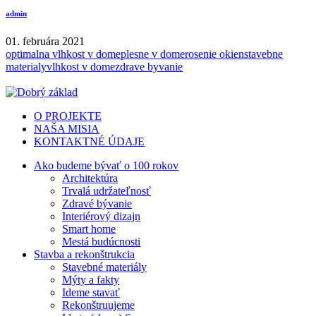
admin
01. februára 2021
optimalna vlhkost v dome
plesne v dome
rosenie okien
stavebne
materialy
vlhkost v dome
zdrave byvanie
O PROJEKTE
NAŠA MISIA
KONTAKTNÉ ÚDAJE
Ako budeme bývať o 100 rokov
Architektúra
Trvalá udržateľnosť
Zdravé bývanie
Interiérový dizajn
Smart home
Mestá budúcnosti
Stavba a rekonštrukcia
Stavebné materiály
Mýty a fakty
Ideme stavať
Rekonštruujeme