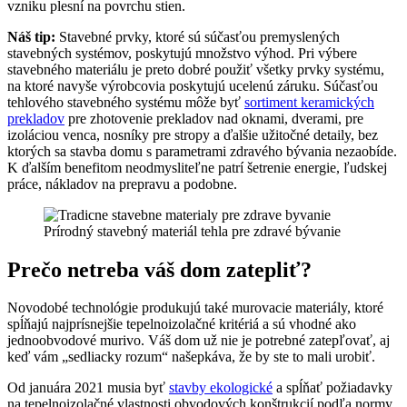
vzniku plesní na povrchu stien.
Náš tip:
Stavebné prvky, ktoré sú súčasťou premyslených
stavebných systémov, poskytujú množstvo výhod. Pri výbere
stavebného materiálu je preto dobré použiť všetky prvky systému,
na ktoré navyše výrobcovia poskytujú ucelenú záruku. Súčasťou
tehlového stavebného systému môže byť
sortiment keramických
prekladov
pre zhotovenie prekladov nad oknami, dverami, pre
izoláciou venca, nosníky pre stropy a ďalšie užitočné detaily, bez
ktorých sa stavba domu s parametrami zdravého bývania nezaobíde.
K ďalším benefitom neodmysliteľne patrí šetrenie energie, ľudskej
práce, nákladov na prepravu a podobne.
Prírodný stavebný materiál tehla pre zdravé bývanie
Prečo netreba váš dom zatepliť?
Novodobé technológie produkujú také murovacie materiály, ktoré
spĺňajú najprísnejšie tepelnoizolačné kritériá a sú vhodné ako
jednoobvodové murivo. Váš dom už nie je potrebné zatepľovať, aj
keď vám „sedliacky rozum“ našepkáva, že by ste to mali urobiť.
Od januára 2021 musia byť
stavby ekologické
a spĺňať požiadavky
na tepelnoizolačné vlastnosti obvodových konštrukcií podľa normy