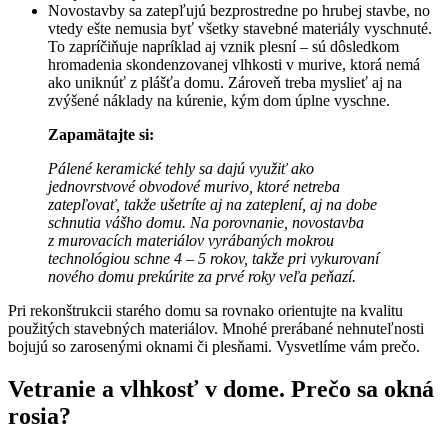
Novostavby sa zatepľujú bezprostredne po hrubej stavbe, no
vtedy ešte nemusia byť všetky stavebné materiály vyschnuté.
To zapríčiňuje napríklad aj vznik plesní – sú dôsledkom
hromadenia skondenzovanej vlhkosti v murive, ktorá nemá
ako uniknúť z plášťa domu. Zároveň treba myslieť aj na
zvýšené náklady na kúrenie, kým dom úplne vyschne.
Zapamätajte si:
Pálené keramické tehly sa dajú využiť ako
jednovrstvové obvodové murivo, ktoré netreba
zatepľovať, takže ušetríte aj na zateplení, aj na dobe
schnutia vášho domu. Na porovnanie, novostavba
z murovacích materiálov vyrábaných mokrou
technológiou schne 4 – 5 rokov, takže pri vykurovaní
nového domu prekúrite za prvé roky veľa peňazí.
Pri rekonštrukcii starého domu sa rovnako orientujte na kvalitu
použitých stavebných materiálov. Mnohé prerábané nehnuteľnosti
bojujú so zarosenými oknami či plesňami. Vysvetlíme vám prečo.
Vetranie a vlhkosť v dome. Prečo sa okná
rosia?