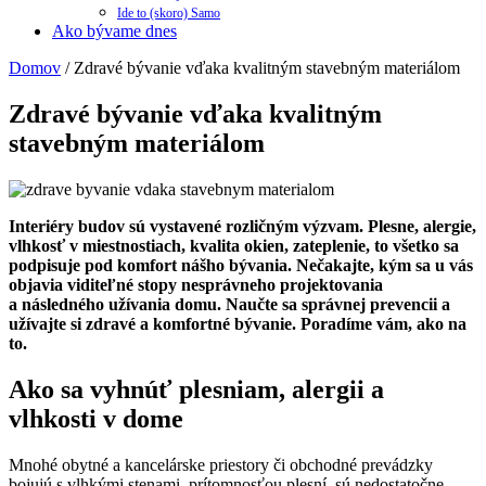
Ide to (skoro) Samo
Ako bývame dnes
Domov
/
Zdravé bývanie vďaka kvalitným stavebným materiálom
Zdravé bývanie vďaka kvalitným
stavebným materiálom
Interiéry budov sú vystavené rozličným výzvam. Plesne, alergie,
vlhkosť v miestnostiach, kvalita okien, zateplenie, to všetko sa
podpisuje pod komfort nášho bývania. Nečakajte, kým sa u vás
objavia viditeľné stopy nesprávneho projektovania
a následného užívania domu. Naučte sa správnej prevencii a
užívajte si zdravé a komfortné bývanie. Poradíme vám, ako na
to.
Ako sa vyhnúť plesniam, alergii a
vlhkosti v dome
Mnohé obytné a kancelárske priestory či obchodné prevádzky
bojujú s vlhkými stenami, prítomnosťou plesní, sú nedostatočne