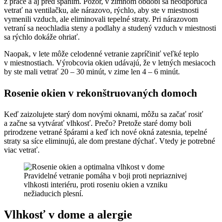
z práce a aj pred spaním. Pozor, v zimnom období sa neodporúča
vetrať na ventilačku, ale nárazovo, rýchlo, aby ste v miestnosti
vymenili vzduch, ale eliminovali tepelné straty. Pri nárazovom
vetraní sa neochladia steny a podlahy a studený vzduch v miestnosti
sa rýchlo dokáže ohriať.
Naopak, v lete môže celodenné vetranie zapríčiniť veľké teplo
v miestnostiach. Výrobcovia okien udávajú, že v letných mesiacoch
by ste mali vetrať 20 – 30 minút, v zime len 4 – 6 minút.
Rosenie okien v rekonštruovaných domoch
Keď zaizolujete starý dom novými oknami, môžu sa začať rosiť
a začne sa vytvárať vlhkosť. Prečo? Pretože staré domy boli
prirodzene vetrané špárami a keď ich nové okná zatesnia, tepelné
straty sa síce eliminujú, ale dom prestane dýchať. Vtedy je potrebné
viac vetrať.
Pravidelné vetranie pomáha v boji proti nepriaznivej
vlhkosti interiéru, proti roseniu okien a vzniku
nežiaducich plesní.
Vlhkosť v dome a alergie