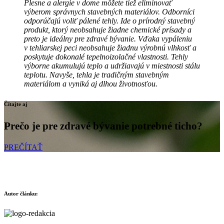
Plesne a alergie v dome môžete tiež eliminovať
výberom správnych stavebných materiálov. Odborníci
odporúčajú voliť pálené tehly. Ide o prírodný stavebný
produkt, ktorý neobsahuje žiadne chemické prísady a
preto je ideálny pre zdravé bývanie. Vďaka vypáleniu
v tehliarskej peci neobsahuje žiadnu výrobnú vlhkosť a
poskytuje dokonalé tepelnoizolačné vlastnosti. Tehly
výborne akumulujú teplo a udržiavajú v miestnosti stálu
teplotu. Navyše, tehla je tradičným stavebným
materiálom a vyniká aj dlhou životnosťou.
Čítajte aj
Prečo je pre zdravé bývanie potrebné ticho?
PREČÍTAŤ
Autor článku: