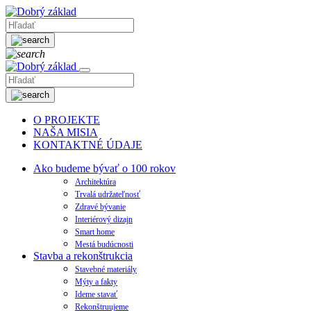
O PROJEKTE
NAŠA MISIA
KONTAKTNÉ ÚDAJE
Ako budeme bývať o 100 rokov
Architektúra
Trvalá udržateľnosť
Zdravé bývanie
Interiérový dizajn
Smart home
Mestá budúcnosti
Stavba a rekonštrukcia
Stavebné materiály
Mýty a fakty
Ideme stavať
Rekonštruujeme