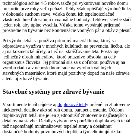
technológiou schne 4-5 rokov, takže pri vykurovaní nového domu
prekúrite prvé roky veľa peňazí. Tehly však opúšťajú výrobné linky
v dokonale suchom stave, vďaka čomu ich tepelnoizolačné
vlastnosti ihneď dosahujú maximálne hodnoty. Tehlovej stavbe stačí
jeden rok, aby úplne vyschla. Vďaka tomu vytvárajú príjemné
prostredie na bývanie bez kondenzácie vodných pár a obáv z plesní.
Pri výrobe tehál sa používa prírodný materiál hlina, ktorý sa
odpradávna využíva v mnohých kultúrach na prevenciu, liečbu, ale
aj na kozmetické účely, a tiež na skrášľovanie tela. Poskytuje
jedinečný obsah minerálov, ktoré priaznivo pôsobia na celý
organizmus človeka. Jej prírodná sila sa s obľubou používa aj na
výrobu riadu a v neposlednom rade na výrobu kvalitných
stavebných materiálov, ktoré majú pozitívny dopad na naše zdravie
a teda aj zdravé bývanie.
Stavebné systémy pre zdravé bývanie
V sortimente tehál nájdete aj
doplnkové tehly
určené na zhotovenie
niektorých detailov ako sú roh domu, parapet a ostenie. Účelom
doplnkových tehál nie je len zjednodušiť zhotovenie najčastejších
detailov na stavbe. Detaily vytvorené s použitím doplnkových tehál
tiež napomáhajú minimalizovať tepelné straty a dosiahnuť
dostatočné hodnoty povrchových teplôt, a tým eliminujú riziko