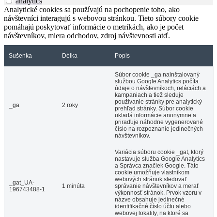
analytics
Analytické cookies sa používajú na pochopenie toho, ako
návštevníci interagujú s webovou stránkou. Tieto súbory cookie
pomáhajú poskytovať informácie o metrikách, ako je počet
návštevníkov, miera odchodov, zdroj návštevnosti atď.
Sušenka
Délka
Popis
Súbor cookie _ga nainštalovaný
službou Google Analytics počíta
údaje o návštevníkoch, reláciách a
kampaniach a tiež sleduje
používanie stránky pre analytický
_ga
2 roky
prehľad stránky. Súbor cookie
ukladá informácie anonymne a
priraďuje náhodne vygenerované
číslo na rozpoznanie jedinečných
návštevníkov.
Variácia súboru cookie _gat, ktorý
nastavuje služba Google Analytics
a Správca značiek Google. Táto
cookie umožňuje vlastníkom
webových stránok sledovať
_gat_UA-
1 minúta
správanie návštevníkov a merať
196743488-1
výkonnosť stránok. Prvok vzoru v
názve obsahuje jedinečné
identifikačné číslo účtu alebo
webovej lokality, na ktoré sa