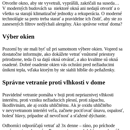
Otvoríte okno, aby ste vyvetrali, vyprášili, zakričali na suseda…
V moderných budovách sa niektoré okná ani nedajú otvoriť a o
všetko sa starajú klimatizačné jednotky a rekuperácia. O moderné
technológie sa preto treba starať a pravidelne ich čistiť, aby ste zo
zanesených filtrov nedýchali alergény. Ako správne vetrať doma?
Výber okien
Pozorní by ste mali byť už pri samotnom výbere okien. Vopred sa
dostatočne informujte, ako dokážete vetrať vnútorné priestory
prirodzene, teda či sa dajú okná otvárať, a ako kvalitne sú okná
osadené. Dobré osadenie okien vás ochráni pred nežiaducimi
únikmi tepla, vďaka ktorým by ste siahli hlbšie do peňaženky.
Správne vetranie proti vlhkosti v dome
Pravidelné vetranie pomáha v boji proti nepriaznivej vlhkosti
interiéru, proti vzniku nežiaducich plesní, proti zápachu,
škodlivinám, ale aj oxidu uhličitému. Ak je oxidu uhličitého
v nevyvetranom interiéri veľa, začnete pociťovať únavu, ospalosť,
bolesť hlavy, prípadne až nevoľnosť a sťažené dýchanie.
Odborníci odporúčajú vetrať až 3x denne – ráno, po príchode