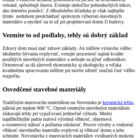
vetrané, spôsobujú únavu. Existuje niekoľko jednoduchých trikov,
ako interiéru pomôcť. Z dlhodobého hľadiska je však najlepšie
týmto neduhom predchádzať správnym výberom stavebných
materiálov a myslieť na to už pri projektovaní domu či budovy.
Vezmite to od podlahy, tehly sú dobrý základ
Zdravý dom musí mať zdravé základy. Ak môžete výstavbu vášho
ideálneho bývania ovplyvniť, venujte pozornosť najmä kvalite
použitých stavebných materiálov a nebojte sa pýtať odborníkov.
Orientovať sa dá zároveň ekonomicky aj ekologicky a vďaka
kvalitnému spracovaniu môžete pri stavbe ušetriť značnú časť vášho
rozpočtu.
Osvedčené stavebné materiály
Tradičným murovacím materiálom na Slovensku je
keramická tehla
,
pálená pri teplote 900 °C. Oproti ostatným stavebným materiálom
získavajú tehly pri vypaľovaní jedinečné výhody. Medzi
najdôležitejšie patria nulová výrobná vlhkosť, objemová
a rozmerová stálosť a požiarna odolnosť. Proces výroby a vnútorná
vlhkosť stavebného materiálu ovplyvní aj vlhkosť domu a jeho
schnutie. Novostavba z murovacích materiálov vyrábaných mokrou