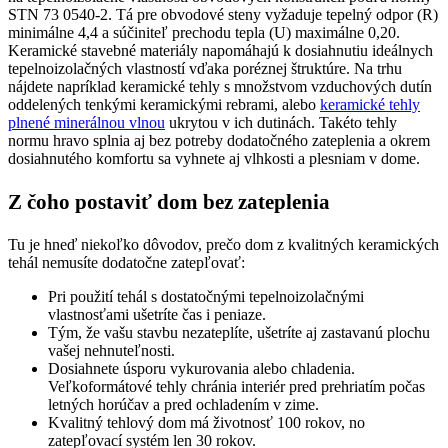
STN 73 0540-2. Tá pre obvodové steny vyžaduje tepelný odpor (R)
minimálne 4,4 a súčiniteľ prechodu tepla (U) maximálne 0,20.
Keramické stavebné materiály napomáhajú k dosiahnutiu ideálnych
tepelnoizolačných vlastností vďaka poréznej štruktúre. Na trhu
nájdete napríklad keramické tehly s množstvom vzduchových dutín
oddelených tenkými keramickými rebrami, alebo
keramické tehly
plnené minerálnou vlnou
ukrytou v ich dutinách. Takéto tehly
normu hravo splnia aj bez potreby dodatočného zateplenia a okrem
dosiahnutého komfortu sa vyhnete aj vlhkosti a plesniam v dome.
Z čoho postaviť dom bez zateplenia
Tu je hneď niekoľko dôvodov, prečo dom z kvalitných keramických
tehál nemusíte dodatočne zatepľovať:
Pri použití tehál s dostatočnými tepelnoizolačnými
vlastnosťami ušetríte čas i peniaze.
Tým, že vašu stavbu nezateplíte, ušetríte aj zastavanú plochu
vašej nehnuteľnosti.
Dosiahnete úsporu vykurovania alebo chladenia.
Veľkoformátové tehly chránia interiér pred prehriatím počas
letných horúčav a pred ochladením v zime.
Kvalitný tehlový dom má životnosť 100 rokov, no
zatepľovací systém len 30 rokov.