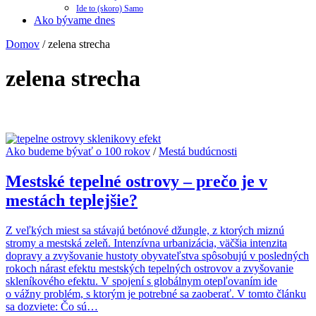
Ide to (skoro) Samo
Ako bývame dnes
Domov
/
zelena strecha
zelena strecha
Ako budeme bývať o 100 rokov
/
Mestá budúcnosti
Mestské tepelné ostrovy – prečo je v
mestách teplejšie?
Z veľkých miest sa stávajú betónové džungle, z ktorých miznú
stromy a mestská zeleň. Intenzívna urbanizácia, väčšia intenzita
dopravy a zvyšovanie hustoty obyvateľstva spôsobujú v posledných
rokoch nárast efektu mestských tepelných ostrovov a zvyšovanie
skleníkového efektu. V spojení s globálnym otepľovaním ide
o vážny problém, s ktorým je potrebné sa zaoberať. V tomto článku
sa dozviete: Čo sú…