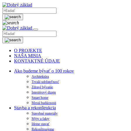
O PROJEKTE
NAŠA MISIA
KONTAKTNÉ ÚDAJE
Ako budeme bývať o 100 rokov
Architektúra
Trvalá udržateľnosť
Zdravé bývanie
Interiérový dizajn
Smart home
Mestá budúcnosti
Stavba a rekonštrukcia
Stavebné materiály
Mýty a fakty
Ideme stavať
Rekonštruujeme