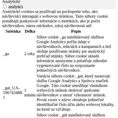
Analytické
analytics
Analytické cookies sa používajú na pochopenie toho, ako
návštevníci interagujú s webovou stránkou. Tieto súbory cookie
pomáhajú poskytovať informácie o metrikách, ako je počet
návštevníkov, miera odchodov, zdroj návštevnosti atď.
Sušenka
Délka
Popis
Súbor cookie _ga nainštalovaný službou
Google Analytics počíta údaje o
návštevníkoch, reláciách a kampaniach a tiež
sleduje používanie stránky pre analytický
_ga
2 roky
prehľad stránky. Súbor cookie ukladá
informácie anonymne a priraďuje náhodne
vygenerované číslo na rozpoznanie
jedinečných návštevníkov.
Variácia súboru cookie _gat, ktorý nastavuje
služba Google Analytics a Správca značiek
Google. Táto cookie umožňuje vlastníkom
_gat_UA-
1
webových stránok sledovať správanie
196743488-
minúta
návštevníkov a merať výkonnosť stránok.
1
Prvok vzoru v názve obsahuje jedinečné
identifikačné číslo účtu alebo webovej lokality,
na ktoré sa vzťahuje.
Súbor cookie _gid nainštalovaný službou