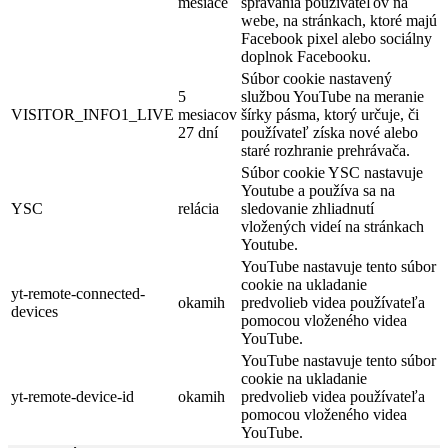
mesiace
správania používateľov na
webe, na stránkach, ktoré majú
Facebook pixel alebo sociálny
doplnok Facebooku.
Súbor cookie nastavený
5
službou YouTube na meranie
VISITOR_INFO1_LIVE
mesiacov
šírky pásma, ktorý určuje, či
27 dní
používateľ získa nové alebo
staré rozhranie prehrávača.
Súbor cookie YSC nastavuje
Youtube a používa sa na
YSC
relácia
sledovanie zhliadnutí
vložených videí na stránkach
Youtube.
YouTube nastavuje tento súbor
cookie na ukladanie
yt-remote-connected-
okamih
predvolieb videa používateľa
devices
pomocou vloženého videa
YouTube.
YouTube nastavuje tento súbor
cookie na ukladanie
yt-remote-device-id
okamih
predvolieb videa používateľa
pomocou vloženého videa
YouTube.