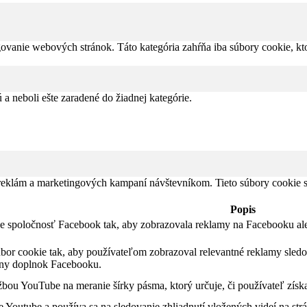
vanie webových stránok. Táto kategória zahŕňa iba súbory cookie, kto
 a neboli ešte zaradené do žiadnej kategórie.
 reklám a marketingových kampaní návštevníkom. Tieto súbory cookie
Popis
je spoločnosť Facebook tak, aby zobrazovala reklamy na Facebooku al
úbor cookie tak, aby používateľom zobrazoval relevantné reklamy sled
lny doplnok Facebooku.
bou YouTube na meranie šírky pásma, ktorý určuje, či používateľ získa
 Youtube a používa sa na sledovanie zhliadnutí vložených videí na str