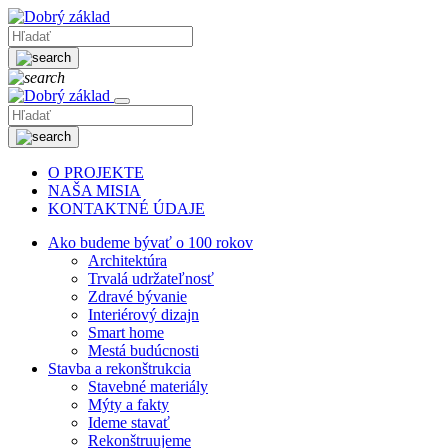
O PROJEKTE
NAŠA MISIA
KONTAKTNÉ ÚDAJE
Ako budeme bývať o 100 rokov
Architektúra
Trvalá udržateľnosť
Zdravé bývanie
Interiérový dizajn
Smart home
Mestá budúcnosti
Stavba a rekonštrukcia
Stavebné materiály
Mýty a fakty
Ideme stavať
Rekonštruujeme