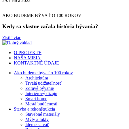
29. marca 2022
AKO BUDEME BÝVAŤ O 100 ROKOV
Kedy sa vlastne začala história bývania?
Zistiť viac
O PROJEKTE
NAŠA MISIA
KONTAKTNÉ ÚDAJE
Ako budeme bývať o 100 rokov
Architektúra
Trvalá udržateľnosť
Zdravé bývanie
Interiérový dizajn
Smart home
Mestá budúcnosti
Stavba a rekonštrukcia
Stavebné materiály
Mýty a fakty
Ideme stavať