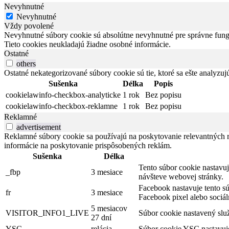
Nevyhnutné
Nevyhnutné
Vždy povolené
Nevyhnutné súbory cookie sú absolútne nevyhnutné pre správne fungo
Tieto cookies neukladajú žiadne osobné informácie.
Ostatné
others
Ostatné nekategorizované súbory cookie sú tie, ktoré sa ešte analyzujú
Sušenka
Délka
Popis
cookielawinfo-checkbox-analyticke
1 rok
Bez popisu
cookielawinfo-checkbox-reklamne
1 rok
Bez popisu
Reklamné
advertisement
Reklamné súbory cookie sa používajú na poskytovanie relevantných
informácie na poskytovanie prispôsobených reklám.
Sušenka
Délka
Tento súbor cookie nastavu
_fbp
3 mesiace
návšteve webovej stránky.
Facebook nastavuje tento s
fr
3 mesiace
Facebook pixel alebo sociá
5 mesiacov
VISITOR_INFO1_LIVE
Súbor cookie nastavený služ
27 dní
YSC
relácia
Súbor cookie YSC nastavuje