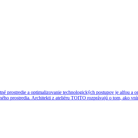
é prostredie a optimalizovanie technologických postupov je alfou a om
o prostredia. Architekti z ateliéru TOITO rozprávajú o tom, ako vním