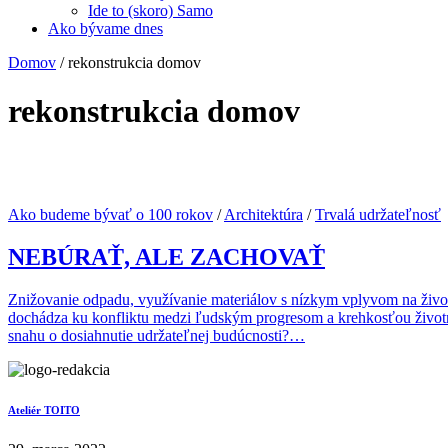
Ide to (skoro) Samo
Ako bývame dnes
Domov
/
rekonstrukcia domov
rekonstrukcia domov
Ako budeme bývať o 100 rokov
/
Architektúra
/
Trvalá udržateľnosť
NEBÚRAŤ, ALE ZACHOVAŤ
Znižovanie odpadu, využívanie materiálov s nízkym vplyvom na životn
dochádza ku konfliktu medzi ľudským progresom a krehkosťou životnéh
snahu o dosiahnutie udržateľnej budúcnosti?…
Ateliér TOITO