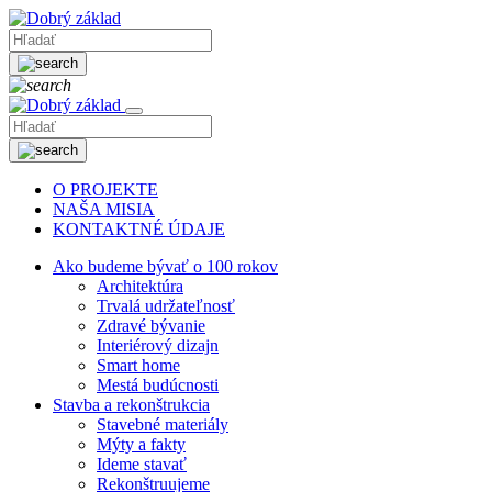
O PROJEKTE
NAŠA MISIA
KONTAKTNÉ ÚDAJE
Ako budeme bývať o 100 rokov
Architektúra
Trvalá udržateľnosť
Zdravé bývanie
Interiérový dizajn
Smart home
Mestá budúcnosti
Stavba a rekonštrukcia
Stavebné materiály
Mýty a fakty
Ideme stavať
Rekonštruujeme