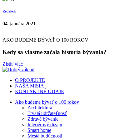
Redakcia
04. januára 2021
AKO BUDEME BÝVAŤ O 100 ROKOV
Kedy sa vlastne začala história bývania?
Zistiť viac
O PROJEKTE
NAŠA MISIA
KONTAKTNÉ ÚDAJE
Ako budeme bývať o 100 rokov
Architektúra
Trvalá udržateľnosť
Zdravé bývanie
Interiérový dizajn
Smart home
Mestá budúcnosti