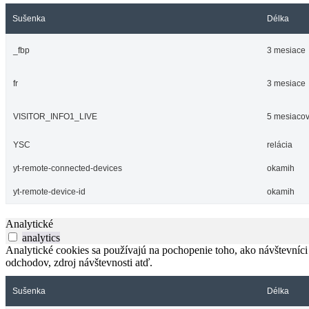
Sušenka
Délka
_fbp
3 mesiace
fr
3 mesiace
VISITOR_INFO1_LIVE
5 mesiacov
YSC
relácia
yt-remote-connected-devices
okamih
yt-remote-device-id
okamih
Analytické
analytics
Analytické cookies sa používajú na pochopenie toho, ako návštevníci
odchodov, zdroj návštevnosti atď.
Sušenka
Délka