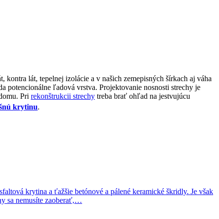
 kontra lát, tepelnej izolácie a v našich zemepisných šírkach aj váha
a potencionálne ľadová vrstva. Projektovanie nosnosti strechy je
 domu. Pri
rekonštrukcii strechy
treba brať ohľad na jestvujúcu
šnú krytinu
.
faltová krytina a ťažšie betónové a pálené keramické škridly. Je však
iny sa nemusíte zaoberať,…