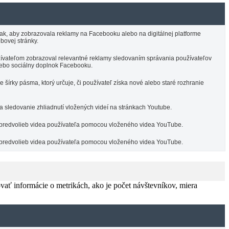
ak, aby zobrazovala reklamy na Facebooku alebo na digitálnej platforme
ovej stránky.
žívateľom zobrazoval relevantné reklamy sledovaním správania používateľov
lebo sociálny doplnok Facebooku.
írky pásma, ktorý určuje, či používateľ získa nové alebo staré rozhranie
 sledovanie zhliadnutí vložených videí na stránkach Youtube.
 predvolieb videa používateľa pomocou vloženého videa YouTube.
 predvolieb videa používateľa pomocou vloženého videa YouTube.
vať informácie o metrikách, ako je počet návštevníkov, miera