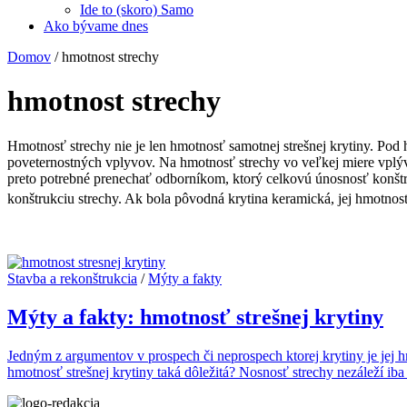
Ide to (skoro) Samo
Ako bývame dnes
Domov
/
hmotnost strechy
hmotnost strechy
Hmotnosť strechy nie je len hmotnosť samotnej strešnej krytiny. Pod h
poveternostných vplyvov. Na hmotnosť strechy vo veľkej miere vplýva 
preto potrebné prenechať odborníkom, ktorý celkovú únosnosť konštr
konštrukciu strechy. Ak bola pôvodná krytina keramická, jej hmotnos
Stavba a rekonštrukcia
/
Mýty a fakty
Mýty a fakty: hmotnosť strešnej krytiny
Jedným z argumentov v prospech či neprospech ktorej krytiny je jej hm
hmotnosť strešnej krytiny taká dôležitá? Nosnosť strechy nezáleží i