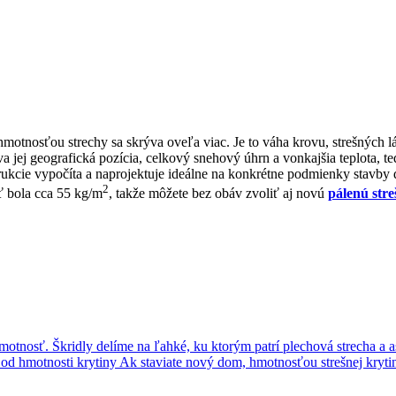
motnosťou strechy sa skrýva oveľa viac. Je to váha krovu, strešných lát,
jej geografická pozícia, celkový snehový úhrn a vonkajšia teplota, ted
ukcie vypočíta a naprojektuje ideálne na konkrétne podmienky stavby
2
ť bola cca 55 kg/m
, takže môžete bez obáv zvoliť aj novú
pálenú stre
otnosť. Škridly delíme na ľahké, ku ktorým patrí plechová strecha a as
ba od hmotnosti krytiny Ak staviate nový dom, hmotnosťou strešnej kryt