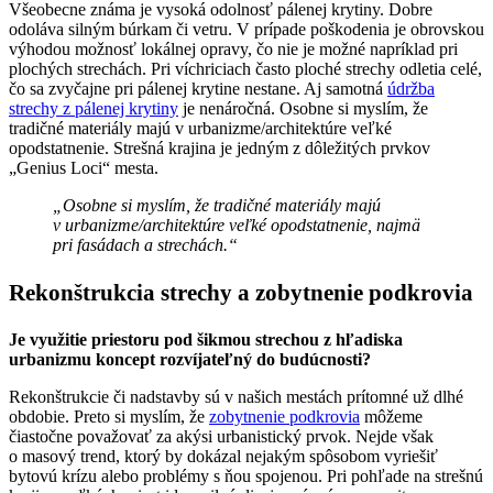
Všeobecne známa je vysoká odolnosť pálenej krytiny. Dobre
odoláva silným búrkam či vetru. V prípade poškodenia je obrovskou
výhodou možnosť lokálnej opravy, čo nie je možné napríklad pri
plochých strechách. Pri víchriciach často ploché strechy odletia celé,
čo sa zvyčajne pri pálenej krytine nestane. Aj samotná
údržba
strechy z pálenej krytiny
je nenáročná. Osobne si myslím, že
tradičné materiály majú v urbanizme/architektúre veľké
opodstatnenie. Strešná krajina je jedným z dôležitých prvkov
„Genius Loci“ mesta.
„Osobne si myslím, že tradičné materiály majú
v urbanizme/architektúre veľké opodstatnenie, najmä
pri fasádach a strechách.“
Rekonštrukcia strechy a zobytnenie podkrovia
Je využitie priestoru pod šikmou strechou z hľadiska
urbanizmu koncept rozvíjateľný do budúcnosti?
Rekonštrukcie či nadstavby sú v našich mestách prítomné už dlhé
obdobie. Preto si myslím, že
zobytnenie podkrovia
môžeme
čiastočne považovať za akýsi urbanistický prvok. Nejde však
o masový trend, ktorý by dokázal nejakým spôsobom vyriešiť
bytovú krízu alebo problémy s ňou spojenou. Pri pohľade na strešnú