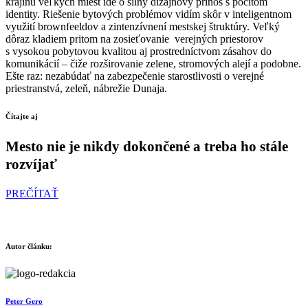
krajinu veľkých miest ide o silný dizajnový prínos s pocitom
identity. Riešenie bytových problémov vidím skôr v inteligentnom
využití brownfeeldov a zintenzívnení mestskej štruktúry. Veľký
dôraz kladiem pritom na zosieťovanie verejných priestorov
s vysokou pobytovou kvalitou aj prostredníctvom zásahov do
komunikácií – čiže rozširovanie zelene, stromových alejí a podobne.
Ešte raz: nezabúdať na zabezpečenie starostlivosti o verejné
priestranstvá, zeleň, nábrežie Dunaja.
Čítajte aj
Mesto nie je nikdy dokončené a treba ho stále
rozvíjať
PREČÍTAŤ
Autor článku:
Peter Gero