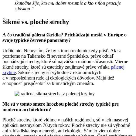
skutočne žije, kto mu dobre rozumie a kto s ňou pracuje
s láskou.“
Šikmé vs. ploché strechy
A čo tradičná pálená škridla? Prichádzajú mestá v Európe o
svoje typické červené panorámy?
Určite nie. Nemyslím, že by k tomu malo niekedy prísť. Ak sa
pozrieme na Taliansko či severné Španielsko, práve odtiaľ
pochádzajú strechy, ktoré sú najväčšou módou súčasnosti. Mierne
šikmé strechy, ktoré sú esteticky zaujímavé práve vďaka
pálenej
krytine
. Šikmé strechy sú výhodné z ekonomických
a v neposlednom rade aj ekologických dôvodov. Majú tiež
schopnosť prispôsobiť sa klimatickým zmenám.
Nie sú v tomto smere hrozbou ploché strechy typické pre
modernú architektúru?
Ploché strechy, ktoré vidíme v našich regiónoch, sú v ich masovej
aplikácii nezmyslom 70.tych rokov. Ploché strechy nie sú výhodné
ani z hľadiska úspor energií, ani ekológie. Sám to viem dobre