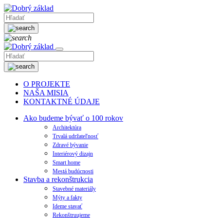
O PROJEKTE
NAŠA MISIA
KONTAKTNÉ ÚDAJE
Ako budeme bývať o 100 rokov
Architektúra
Trvalá udržateľnosť
Zdravé bývanie
Interiérový dizajn
Smart home
Mestá budúcnosti
Stavba a rekonštrukcia
Stavebné materiály
Mýty a fakty
Ideme stavať
Rekonštruujeme