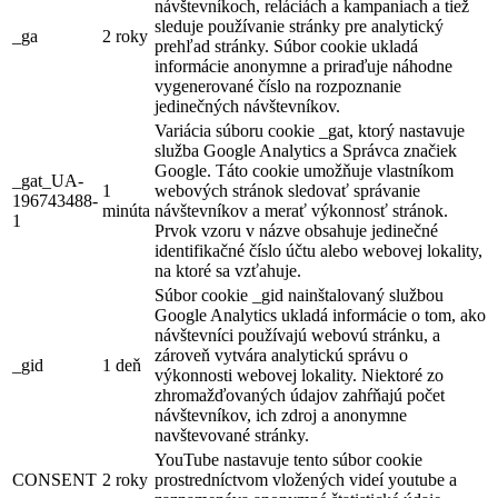
návštevníkoch, reláciách a kampaniach a tiež
sleduje používanie stránky pre analytický
_ga
2 roky
prehľad stránky. Súbor cookie ukladá
informácie anonymne a priraďuje náhodne
vygenerované číslo na rozpoznanie
jedinečných návštevníkov.
Variácia súboru cookie _gat, ktorý nastavuje
služba Google Analytics a Správca značiek
Google. Táto cookie umožňuje vlastníkom
_gat_UA-
1
webových stránok sledovať správanie
196743488-
minúta
návštevníkov a merať výkonnosť stránok.
1
Prvok vzoru v názve obsahuje jedinečné
identifikačné číslo účtu alebo webovej lokality,
na ktoré sa vzťahuje.
Súbor cookie _gid nainštalovaný službou
Google Analytics ukladá informácie o tom, ako
návštevníci používajú webovú stránku, a
zároveň vytvára analytickú správu o
_gid
1 deň
výkonnosti webovej lokality. Niektoré zo
zhromažďovaných údajov zahŕňajú počet
návštevníkov, ich zdroj a anonymne
navštevované stránky.
YouTube nastavuje tento súbor cookie
CONSENT
2 roky
prostredníctvom vložených videí youtube a