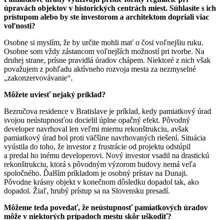
úpravách objektov v historických centrách miest. Súhlasíte s ich
prístupom alebo by ste investorom a architektom dopriali viac
voľnosti?
Osobne si myslím, že by určite mohli mať o čosi voľnejšiu ruku.
Osobne som vždy zástancom voľnejších možností pri tvorbe. Na
druhej strane, prísne pravidlá úradov chápem. Niektoré z nich však
považujem z pohľadu aktívneho rozvoja mesta za nezmyselné
„zakonzervovávanie“.
Môžete uviesť nejaký príklad?
Bezručova residence v Bratislave je príklad, kedy pamiatkový úrad
svojou neústupnosťou docielil úplne opačný efekt. Pôvodný
developer navrhoval len veľmi miernu rekonštrukciu, avšak
pamiatkový úrad bol proti väčšine navrhovaných riešení. Situácia
vyústila do toho, že investor z frustrácie od projektu odstúpil
a predal ho inému developerovi. Nový investor vsadil na drastickú
rekonštrukciu, ktorá s pôvodným výzorom budovy nemá veľa
spoločného. Ďalším príkladom je osobný prístav na Dunaji.
Pôvodne krásny objekt v konečnom dôsledku dopadol tak, ako
dopadol. Žiaľ, hrubý prístup sa na Slovensku presadí.
Môžeme teda povedať, že neústupnosť pamiatkových úradov
môže v niektorých prípadoch mestu skôr uškodiť?