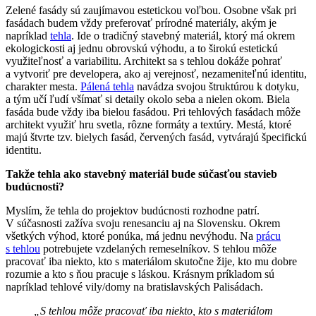
Zelené fasády sú zaujímavou estetickou voľbou. Osobne však pri
fasádach budem vždy preferovať prírodné materiály, akým je
napríklad
tehla
. Ide o tradičný stavebný materiál, ktorý má okrem
ekologickosti aj jednu obrovskú výhodu, a to širokú estetickú
využiteľnosť a variabilitu. Architekt sa s tehlou dokáže pohrať
a vytvoriť pre developera, ako aj verejnosť, nezameniteľnú identitu,
charakter mesta.
Pálená tehla
navádza svojou štruktúrou k dotyku,
a tým učí ľudí všímať si detaily okolo seba a nielen okom. Biela
fasáda bude vždy iba bielou fasádou. Pri tehlových fasádach môže
architekt využiť hru svetla, rôzne formáty a textúry. Mestá, ktoré
majú štvrte tzv. bielych fasád, červených fasád, vytvárajú špecifickú
identitu.
Takže tehla ako stavebný materiál bude súčasťou stavieb
budúcnosti?
Myslím, že tehla do projektov budúcnosti rozhodne patrí.
V súčasnosti zažíva svoju renesanciu aj na Slovensku. Okrem
všetkých výhod, ktoré ponúka, má jednu nevýhodu. Na
prácu
s tehlou
potrebujete vzdelaných remeselníkov. S tehlou môže
pracovať iba niekto, kto s materiálom skutočne žije, kto mu dobre
rozumie a kto s ňou pracuje s láskou. Krásnym príkladom sú
napríklad tehlové vily/domy na bratislavských Palisádach.
„S tehlou môže pracovať iba niekto, kto s materiálom