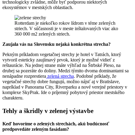
technologicky zvládne, môže byť podporou niektorých
ekosystémov v mestských oblastiach.
Rotterdam je niekoľko rokov lídrom v téme zelených
striech. V súčasnosti je v meste inštalovaných viac ako
360 000 m2 zelených striech.
Zaujala vás na Slovensku nejaká konkrétna strecha?
Pekným príkladom vegetačnej strechy je hotel v Tatrách, ktorý
vytvoril esteticky zaujímavý prvok, ktorý je možné vidieť z
reštaurácie. Na jednej strane máte výhľad na Štrbské Pleso, na
druhej sa pozeráte do doliny. Medzi týmito dvoma dominantami sa
nenápadne rozprestiera
zelená strecha
. Podobné príklady, že
vegetačné strechy dobre fungujú, možno nájsť aj v Bratislave,
napríklad v Panorama City, Riverparku a nové verejné priestory v
komplexe SkyPrak. Ide o príjemný pobytový priestor mestského
charakteru.
Tehly a škridly v zelenej výstavbe
Keď hovoríme o zelených strechách, akú budúcnosť
predpovedáte zeleným fasádam?