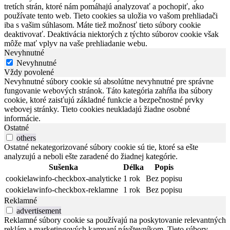
tretích strán, ktoré nám pomáhajú analyzovať a pochopiť, ako
používate tento web. Tieto cookies sa uložia vo vašom prehliadači
iba s vašim súhlasom. Máte tiež možnosť tieto súbory cookie
deaktivovať. Deaktivácia niektorých z týchto súborov cookie však
môže mať vplyv na vaše prehliadanie webu.
Nevyhnutné
Nevyhnutné
Vždy povolené
Nevyhnutné súbory cookie sú absolútne nevyhnutné pre správne
fungovanie webových stránok. Táto kategória zahŕňa iba súbory
cookie, ktoré zaisťujú základné funkcie a bezpečnostné prvky
webovej stránky. Tieto cookies neukladajú žiadne osobné
informácie.
Ostatné
others
Ostatné nekategorizované súbory cookie sú tie, ktoré sa ešte
analyzujú a neboli ešte zaradené do žiadnej kategórie.
Sušenka
Délka
Popis
cookielawinfo-checkbox-analyticke
1 rok
Bez popisu
cookielawinfo-checkbox-reklamne
1 rok
Bez popisu
Reklamné
advertisement
Reklamné súbory cookie sa používajú na poskytovanie relevantných
reklám a marketingových kampaní návštevníkom. Tieto súbory