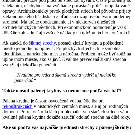
zhodnotiť, pretože pod plochou strechou bývam. Časté problémy so
zatekaním, náchylnosť na vyčíňanie počasia či príliš komplikované
opravy. Architektonický prvok plochých striech bol pôvodne prijatý
z ekonomického hľadiska a z hľadiska dizajnového tvaru modernej
strohosti. Má určité opodstatnenie aj v niektorých dnešných
architektonických návrhoch. Pri ekonomickom hodnotení je však
dôležité zohľadniť aj zvýšené náklady na údržbu týchto konštrukcií.
Ak zateká do
šikmej strechy
, postačí zložiť krytinu a poškodené
miesto jednoducho opraviť. Pri plochých strechách je samotná
identifikácia narušeného miesta náročná. Problém môže byť totiž na
úplne inom mieste, ako sa javí. Kvalitne prevedená šikmá strecha
vydrží aj niekoľko generácií.
„Kvalitne prevedená šikmá strecha vydrží aj niekoľko
generácií.“
Takže o osud pálenej krytiny sa nemusíme podľa vás báť?
Pálená krytina je časom osvedčená voľba. Nie iba pri
rekonštrukciách
v historických centrách miest, ale aj pri rodinných
domoch. Pri rekonštrukciách problematických starších striech vám
kvalitná pálená krytina dokáže zaručiť odolnú strechu na dlhé roky.
Aké sú podľa vás najväčšie prednosti strechy z pálenej škridly?