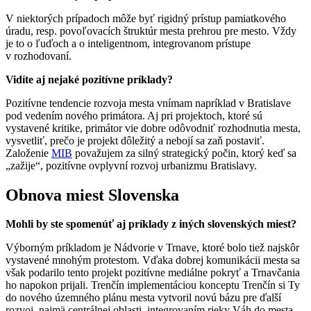
V niektorých prípadoch môže byť rigidný prístup pamiatkového
úradu, resp. povoľovacích štruktúr mesta prehrou pre mesto. Vždy
je to o ľuďoch a o inteligentnom, integrovanom prístupe
v rozhodovaní.
Vidíte aj nejaké pozitívne príklady?
Pozitívne tendencie rozvoja mesta vnímam napríklad v Bratislave
pod vedením nového primátora. Aj pri projektoch, ktoré sú
vystavené kritike, primátor vie dobre odôvodniť rozhodnutia mesta,
vysvetliť, prečo je projekt dôležitý a nebojí sa zaň postaviť.
Založenie
MIB
považujem za silný strategický počin, ktorý keď sa
„zažije“, pozitívne ovplyvní rozvoj urbanizmu Bratislavy.
Obnova miest Slovenska
Mohli by ste spomenúť aj príklady z iných slovenských miest?
Výborným príkladom je Nádvorie v Trnave, ktoré bolo tiež najskôr
vystavené mnohým protestom. Vďaka dobrej komunikácii mesta sa
však podarilo tento projekt pozitívne mediálne pokryť a Trnavčania
ho napokon prijali. Trenčín implementáciou konceptu Trenčín si Ty
do nového územného plánu mesta vytvoril novú bázu pre ďalší
rozvoj, najmä centrálnej oblasti, integrovaním rieky Váh do mesta.