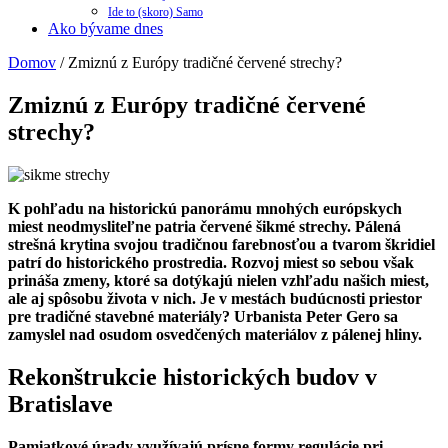
Ide to (skoro) Samo
Ako bývame dnes
Domov
/
Zmiznú z Európy tradičné červené strechy?
Zmiznú z Európy tradičné červené
strechy?
K pohľadu na historickú panorámu mnohých európskych
miest neodmysliteľne patria červené šikmé strechy. Pálená
strešná krytina svojou tradičnou farebnosťou a tvarom škridiel
patrí do historického prostredia. Rozvoj miest so sebou však
prináša zmeny, ktoré sa dotýkajú nielen vzhľadu našich miest,
ale aj spôsobu života v nich. Je v mestách budúcnosti priestor
pre tradičné stavebné materiály? Urbanista Peter Gero sa
zamyslel nad osudom osvedčených materiálov z pálenej hliny.
Rekonštrukcie historických budov v
Bratislave
Pamiatkové úrady využívajú prísne formy regulácie pri