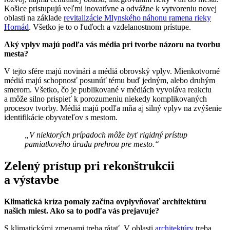
Košice pristupujú veľmi inovatívne a odvážne k vytvoreniu novej
oblasti na základe
revitalizácie Mlynského náhonu ramena rieky
Hornád
. Všetko je to o ľuďoch a vzdelanostnom prístupe.
Aký vplyv majú podľa vás média pri tvorbe názoru na tvorbu
mesta?
V tejto sfére majú novinári a médiá obrovský vplyv. Mienkotvorné
médiá majú schopnosť posunúť tému buď jedným, alebo druhým
smerom. Všetko, čo je publikované v médiách vyvoláva reakciu
a môže silno prispieť k porozumeniu niekedy komplikovaných
procesov tvorby. Médiá majú podľa mňa aj silný vplyv na zvýšenie
identifikácie obyvateľov s mestom.
„V niektorých prípadoch môže byť rigidný prístup
pamiatkového úradu prehrou pre mesto.“
Zelený prístup pri rekonštrukcii
a výstavbe
Klimatická kríza pomaly začína ovplyvňovať architektúru
našich miest. Ako sa to podľa vás prejavuje?
S klimatickými zmenami treba rátať. V oblasti
architektúry
treba