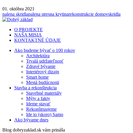
01. októbra 2021
palena skridla
palena stresna krytina
rekonstrukcie domov
skridla
O PROJEKTE
NAŠA MISIA
KONTAKTNÉ ÚDAJE
Ako budeme bývať o 100 rokov
Architektúra
Trvalá udržateľnosť
Zdravé bývanie
Interiérový dizajn
Smart home
Mestá budúcnosti
Stavba a rekonštrukcia
Stavebné materiály
Mýty a fakty
Ideme stavať
Rekonštruujeme
Ide to (skoro) Samo
Ako bývame dnes
Blog dobryzaklad.sk vám prináša